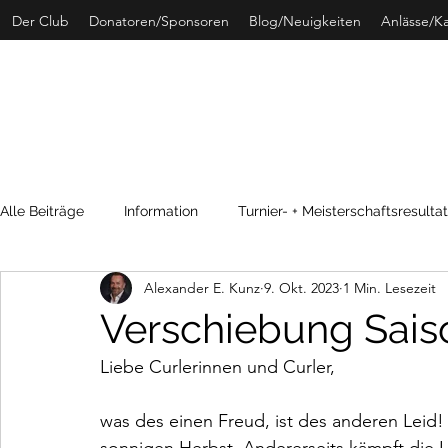
Der Club
Donatoren/Sponsoren
Blog/Neuigkeiten
Anlässe/K
CURLING 
Alle Beiträge
Information
Turnier- + Meisterschaftsresulta
Alexander E. Kunz
9. Okt. 2023
1 Min. Lesezeit
SwissCurling
Archivdaten
Verschiebung Sais
Liebe Curlerinnen und Curler,
was des einen Freud, ist des anderen Leid!