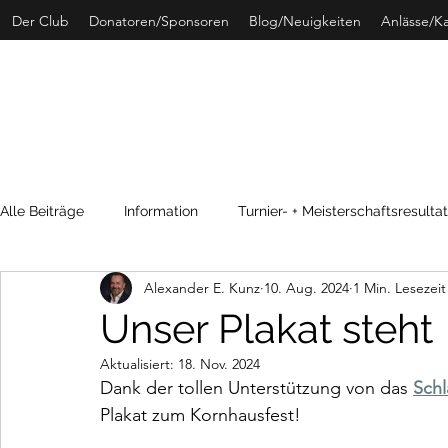
Der Club
Donatoren/Sponsoren
Blog/Neuigkeiten
Anlässe/K
CURLING 
Alle Beiträge
Information
Turnier- + Meisterschaftsresulta
Alexander E. Kunz
10. Aug. 2024
1 Min. Lesezeit
SwissCurling
Archivdaten
Unser Plakat steht
Aktualisiert:
18. Nov. 2024
Dank der tollen Unterstützung von das 
Schl
Plakat zum Kornhausfest!