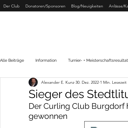
Der Club
Donatoren/Sponsoren
Blog/Neuigkeiten
Anlässe/K
CURLING 
Alle Beiträge
Information
Turnier- + Meisterschaftsresulta
Alexander E. Kunz
30. Dez. 2022
1 Min. Lesezeit
SwissCurling
Archivdaten
Sieger des Stedtlit
Der Curling Club Burgdorf h
gewonnen