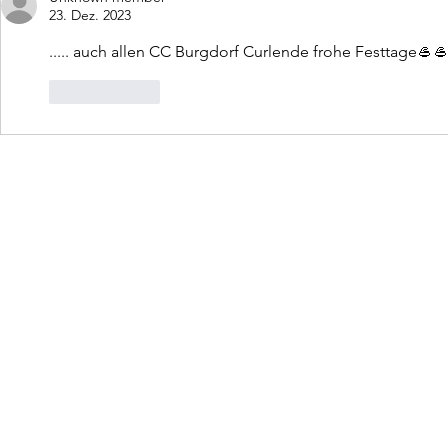
23. Dez. 2023
..... auch allen CC Burgdorf Curlende frohe Festtage🥌
Gefällt mir
©2026 Curling