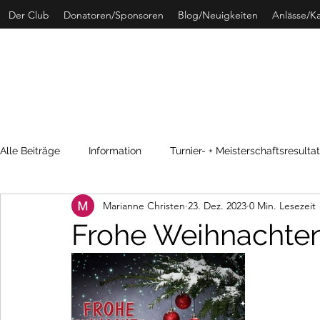
Der Club
Donatoren/Sponsoren
Blog/Neuigkeiten
Anlässe/K
CURLING 
Alle Beiträge
Information
Turnier- + Meisterschaftsresulta
Marianne Christen
23. Dez. 2023
0 Min. Lesezeit
SwissCurling
Archivdaten
Frohe Weihnachte