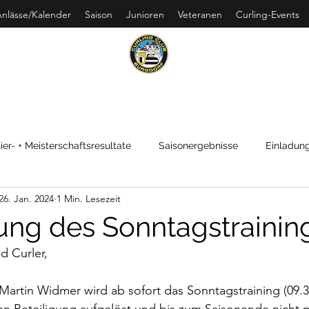
nlässe/Kalender
Saison
Junioren
Veteranen
Curling-Events
URLING CLUB BURGDO
ier- + Meisterschaftsresultate
Saisonergebnisse
Einladung
26. Jan. 2024
1 Min. Lesezeit
ng des Sonntagstrainin
d Curler,
artin Widmer wird ab sofort das Sonntagstraining (09.30