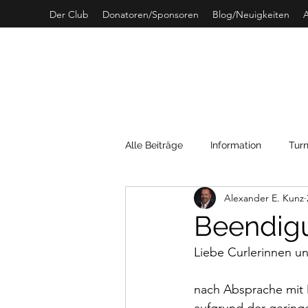
Der Club
Donatoren/Sponsoren
Blog/Neuigkeiten
A
C
Alle Beiträge
Information
Turn
Alexander E. Kunz
SwissCurling
Archivdaten
Beendigu
Liebe Curlerinnen un
nach Absprache mit M