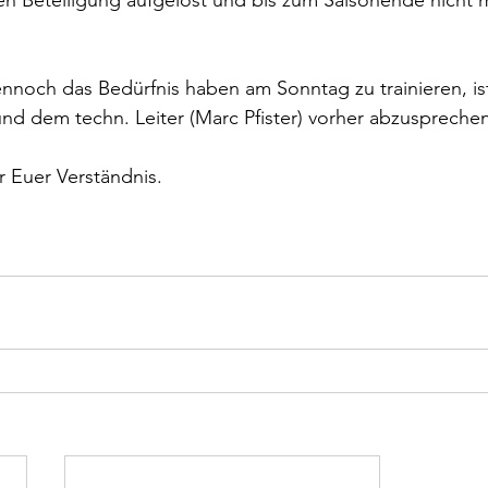
en Beteiligung aufgelöst und bis zum Saisonende nicht 
ennoch das Bedürfnis haben am Sonntag zu trainieren, ist
d dem techn. Leiter (Marc Pfister) vorher abzusprechen
 Euer Verständnis.