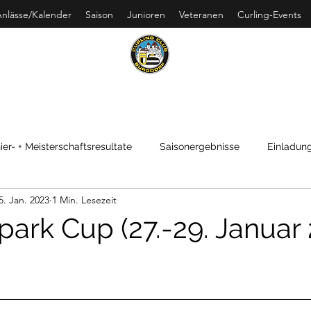
nlässe/Kalender
Saison
Junioren
Veteranen
Curling-Events
URLING CLUB BURGDO
ier- + Meisterschaftsresultate
Saisonergebnisse
Einladung
5. Jan. 2023
1 Min. Lesezeit
park Cup (27.-29. Januar