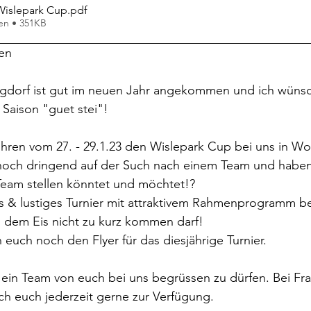
Wislepark Cup
.pdf
en • 351KB
gen
rgdorf ist gut im neuen Jahr angekommen und ich wünsc
 Saison "guet stei"!
ren vom 27. - 29.1.23 den Wislepark Cup bei uns in Wo
r noch dringend auf der Such nach einem Team und haben
 Team stellen könntet und möchtet!?
es & lustiges Turnier mit attraktivem Rahmenprogramm b
 dem Eis nicht zu kurz kommen darf!
euch noch den Flyer für das diesjährige Turnier.
 ein Team von euch bei uns begrüssen zu dürfen. Bei Fr
ich euch jederzeit gerne zur Verfügung.