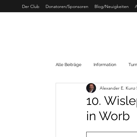
Der Club
Donatoren/Sponsoren
Blog/Neuigkeiten
A
C
Alle Beiträge
Information
Turn
Alexander E. Kunz
SwissCurling
Archivdaten
10. Wisle
in Worb