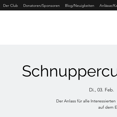
Der Club
Donatoren/Sponsoren
Blog/Neuigkeiten
Anlässe/K
CURLING 
Schnuppercu
Di., 03. Feb.
  
Der Anlass für alle Interessiert
auf dem E