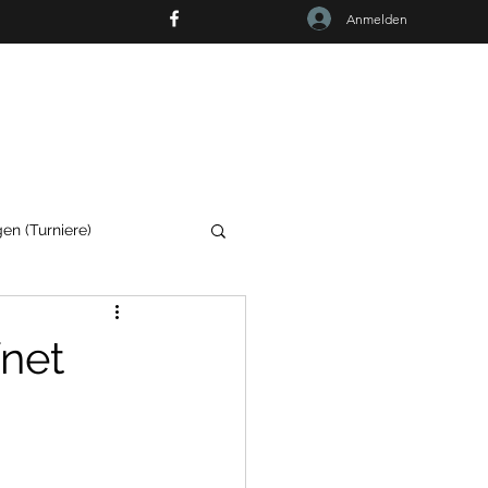
Anmelden
RF
en (Turniere)
fnet