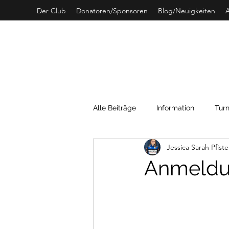
Der Club
Donatoren/Sponsoren
Blog/Neuigkeiten
A
C
Alle Beiträge
Information
Turn
Jessica Sarah Pfiste
SwissCurling
Archivdaten
Anmeldun