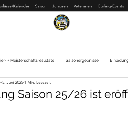
nlässe/Kalender
Saison
Junioren
Veteranen
Curling-Events
URLING CLUB BURGDO
ier- + Meisterschaftsresultate
Saisonergebnisse
Einladung
r
5. Juni 2025
1 Min. Lesezeit
g Saison 25/26 ist eröf