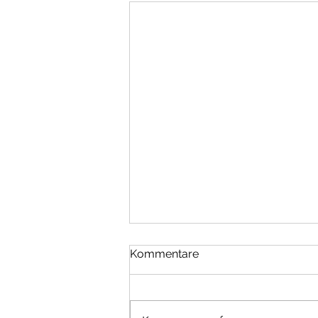
Einladung Turnier Gstaad
Kommentare
06.-08.11.26
Einladung zum Jubiläumsturnier
20 Jahre Curlinghalle